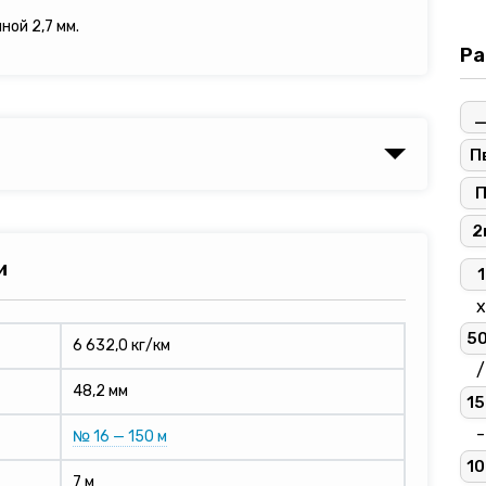
ной 2,7 мм.
Ра
П
2
и
1
х
5
6 632,0 кг/км
/
48,2 мм
15
-
№ 16 — 150 м
10
7 м