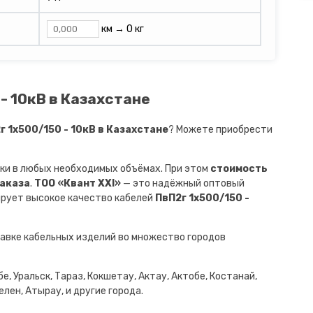
км →
0 кг
- 10кВ в Казахстане
 1х500/150 - 10кВ в Казахстане
? Можете приобрести
ки в любых необходимых объёмах. При этом
стоимость
заказа
.
ТОО «Квант XXI»
— это надёжный оптовый
ирует высокое качество кабелей
ПвП2г 1х500/150 -
авке кабельных изделий во множество городов
е, Уральск, Тараз, Кокшетау, Актау, Актобе, Костанай,
лен, Атырау, и другие города.