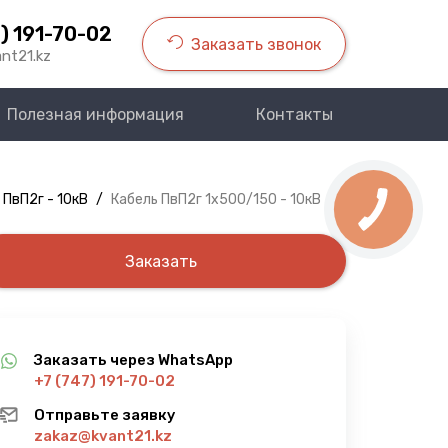
) 191-70-02
Заказать звонок
nt21.kz
Полезная информация
Контакты
 ПвП2г - 10кВ
/
Кабель ПвП2г 1х500/150 - 10кВ
Заказать
Заказать через WhatsApp
+7 (747) 191-70-02
Отправьте заявку
zakaz@kvant21.kz