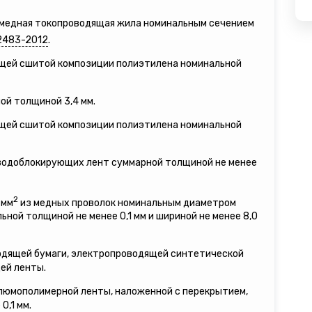
я медная токопроводящая жила номинальным сечением
2483-2012
.
ящей сшитой композиции полиэтилена номинальной
ой толщиной 3,4 мм.
ящей сшитой композиции полиэтилена номинальной
 водоблокирующих лент суммарной толщиной не менее
2
 мм
из медных проволок номинальным диаметром
льной толщиной не менее 0,1 мм и шириной не менее 8,0
водящей бумаги, электропроводящей синтетической
ей ленты.
люмополимерной ленты, наложенной с перекрытием,
0,1 мм.