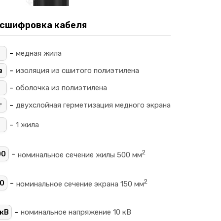
сшифровка кабеля
-
_
медная жила
-
в
изоляция из сшитого полиэтилена
-
П
оболочка из полиэтилена
-
г
двухслойная герметизация медного экрана
-
1 жила
2
-
00
номинальное сечение жилы 500 мм
2
-
0
номинальное сечение экрана 150 мм
-
кВ
номинальное напряжение 10 кВ