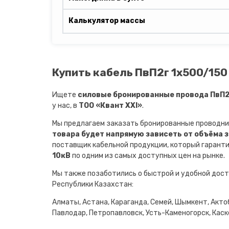
Калькулятор массы
Купить кабель ПвП2г 1х500/150 
Ищете
силовые бронированные провода ПвП2г
у нас, в
ТОО «Квант XXI»
.
Мы предлагаем заказать бронированные проводни
товара будет напрямую зависеть от объёма 
поставщик кабельной продукции, который гарант
10кВ
по одним из самых доступных цен на рынке.
Мы также позаботились о быстрой и удобной дост
Республики Казахстан:
Алматы, Астана, Караганда, Семей, Шымкент, Актоб
Павлодар, Петропавловск, Усть-Каменогорск, Каске