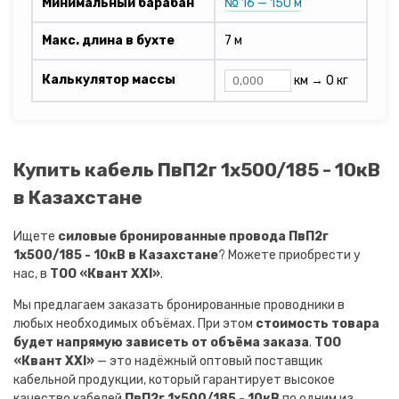
Минимальный барабан
№ 16 — 150 м
Макс. длина в бухте
7 м
Калькулятор массы
км →
0 кг
Купить кабель ПвП2г 1х500/185 - 10кВ
в Казахстане
Ищете
силовые бронированные провода ПвП2г
1х500/185 - 10кВ в Казахстане
? Можете приобрести у
нас, в
ТОО «Квант XXI»
.
Мы предлагаем заказать бронированные проводники в
любых необходимых объёмах. При этом
стоимость товара
будет напрямую зависеть от объёма заказа
.
ТОО
«Квант XXI»
— это надёжный оптовый поставщик
кабельной продукции, который гарантирует высокое
качество кабелей
ПвП2г 1х500/185 - 10кВ
по одним из