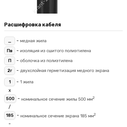
Расшифровка кабеля
-
_
медная жила
-
Пв
изоляция из сшитого полиэтилена
-
П
оболочка из полиэтилена
-
2г
двухслойная герметизация медного экрана
-
1
1 жила
х
2
-
500
номинальное сечение жилы 500 мм
/
2
-
185
номинальное сечение экрана 185 мм
-