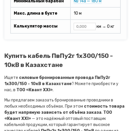
Минимальный барабан
№ 14а — 180 м
Макс. длина в бухте
10 м
Калькулятор массы
км →
0 кг
Купить кабель ПвПу2г 1х300/150 -
10кВ в Казахстане
Ищете
силовые бронированные провода ПвПу2г
1х300/150 - 10кВ в Казахстане
? Можете приобрести у
нас, в
ТОО «Квант XXI»
.
Мы предлагаем заказать бронированные проводники в
любых необходимых объёмах. При этом
стоимость товара
будет напрямую зависеть от объёма заказа
.
ТОО
«Квант XXI»
— это надёжный оптовый поставщик
кабельной продукции, который гарантирует высокое
качество кабелей
ПвПу2г 1х300/150 - 10кВ
по одним из