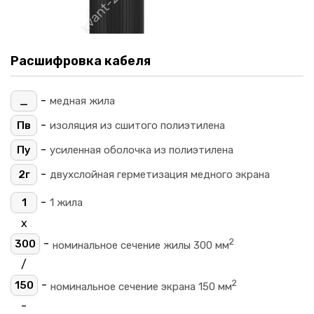
Расшифровка кабеля
-
_
медная жила
-
Пв
изоляция из сшитого полиэтилена
-
Пу
усиленная оболочка из полиэтилена
-
2г
двухслойная герметизация медного экрана
-
1
1 жила
х
2
-
300
номинальное сечение жилы 300 мм
/
2
-
150
номинальное сечение экрана 150 мм
-