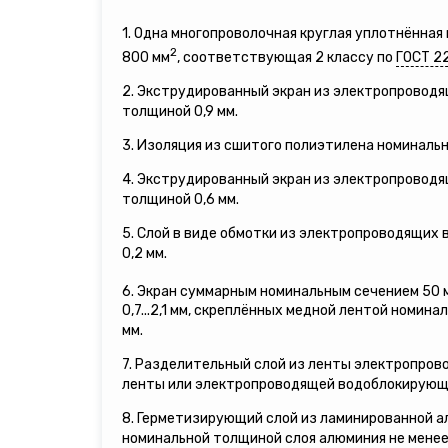
1. Одна многопроволочная круглая уплотнённа
2
800 мм
, соответствующая 2 классу по
ГОСТ 2
2. Экструдированный экран из электропровод
толщиной 0,9 мм.
3. Изоляция из сшитого полиэтилена номинальн
4. Экструдированный экран из электропровод
толщиной 0,6 мм.
5. Слой в виде обмотки из электропроводящих
0,2 мм.
6. Экран суммарным номинальным сечением 50 
0,7...2,1 мм, скреплённых медной лентой номина
мм.
7. Разделительный слой из ленты электропро
ленты или электропроводящей водоблокирующ
8. Герметизирующий слой из ламинированной а
номинальной толщиной слоя алюминия не менее 