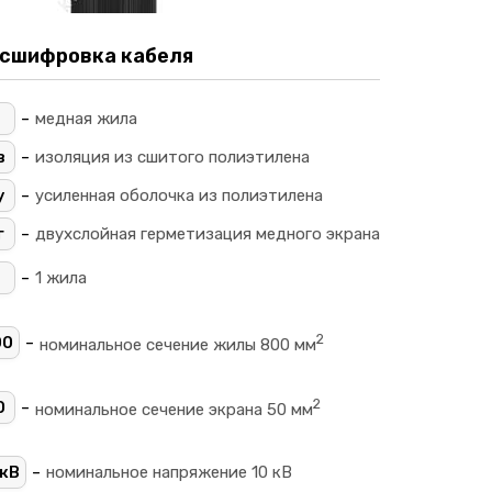
сшифровка кабеля
-
_
медная жила
-
в
изоляция из сшитого полиэтилена
-
у
усиленная оболочка из полиэтилена
-
г
двухслойная герметизация медного экрана
-
1 жила
2
-
00
номинальное сечение жилы 800 мм
2
-
0
номинальное сечение экрана 50 мм
-
кВ
номинальное напряжение 10 кВ