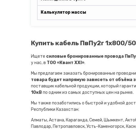
Калькулятор массы
Купить кабель ПвПу2г 1х800/50 
Ищете
силовые бронированные провода ПвПу2
у нас, в
ТОО «Квант XXI»
.
Мы предлагаем заказать бронированные проводни
товара будет напрямую зависеть от объёма 
поставщик кабельной продукции, который гарант
10кВ
по одним из самых доступных цен на рынке.
Мы также позаботились о быстрой и удобной дост
Республики Казахстан:
Алматы, Астана, Караганда, Семей, Шымкент, Актоб
Павлодар, Петропавловск, Усть-Каменогорск, Каске