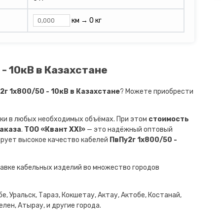
км →
0 кг
- 10кВ в Казахстане
г 1х800/50 - 10кВ в Казахстане
? Можете приобрести
ки в любых необходимых объёмах. При этом
стоимость
заказа
.
ТОО «Квант XXI»
— это надёжный оптовый
ирует высокое качество кабелей
ПвПу2г 1х800/50 -
авке кабельных изделий во множество городов
е, Уральск, Тараз, Кокшетау, Актау, Актобе, Костанай,
лен, Атырау, и другие города.