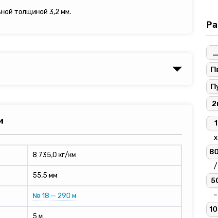
ьной толщиной 3,2 мм.
Ра
П
П
2
и
1
х
8
8 735,0 кг/км
/
55,5 мм
5
-
№ 18 — 290 м
10
5 м