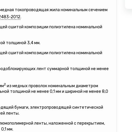
я медная токопроводящая жила номинальным сечением
2483-2012
.
ящей сшитой композиции полиэтилена номинальной
ой толщиной 3,4 мм.
ящей сшитой композиции полиэтилена номинальной
 водоблокирующих лент суммарной толщиной не менее
2
мм
из медных проволок номинальным диаметром
льной толщиной не менее 0,1 мм и шириной не менее 8,0
водящей бумаги, электропроводящей синтетической
ей ленты.
люмополимерной ленты, наложенной с перекрытием,
0,1 мм.