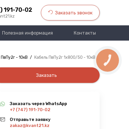
) 191-70-02
Заказать звонок
nt21.kz
Полезная информация
Контакты
 ПвПу2г - 10кВ
/
Кабель ПвПу2г 1х800/50 - 10кВ
КНОПКА
СВЯЗИ
Заказать
Заказать через WhatsApp
+7 (747) 191-70-02
Отправьте заявку
zakaz@kvant21.kz