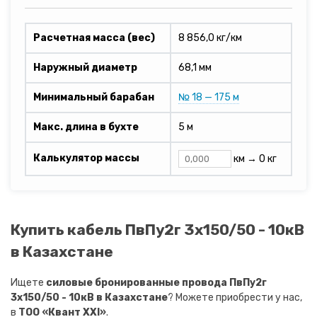
Расчетная масса (вес)
8 856,0 кг/км
Наружный диаметр
68,1 мм
Минимальный барабан
№ 18 — 175 м
Макс. длина в бухте
5 м
Калькулятор массы
км →
0 кг
Купить кабель ПвПу2г 3х150/50 - 10кВ
в Казахстане
Ищете
силовые бронированные провода ПвПу2г
3х150/50 - 10кВ в Казахстане
? Можете приобрести у нас,
в
ТОО «Квант XXI»
.