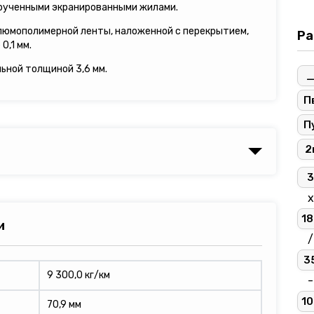
рученными экранированными жилами.
люмополимерной ленты, наложенной с перекрытием,
Ра
0,1 мм.
льной толщиной 3,6 мм.
П
П
2
3
х
18
и
/
3
9 300,0 кг/км
-
10
70,9 мм