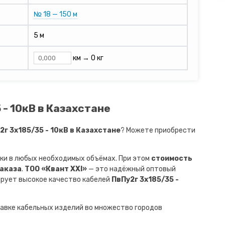
№ 18 — 150 м
5 м
км →
0 кг
 - 10кВ в Казахстане
г 3х185/35 - 10кВ в Казахстане
? Можете приобрести
ки в любых необходимых объёмах. При этом
стоимость
заказа
.
ТОО «Квант XXI»
— это надёжный оптовый
ирует высокое качество кабелей
ПвПу2г 3х185/35 -
авке кабельных изделий во множество городов