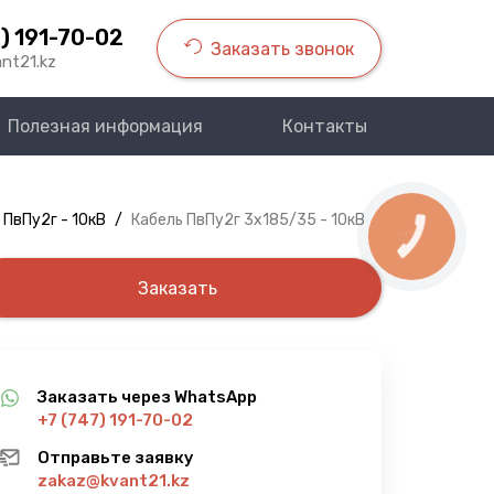
) 191-70-02
Заказать звонок
nt21.kz
Полезная информация
Контакты
 ПвПу2г - 10кВ
/
Кабель ПвПу2г 3х185/35 - 10кВ
КНОПКА
СВЯЗИ
Заказать
Заказать через WhatsApp
+7 (747) 191-70-02
Отправьте заявку
zakaz@kvant21.kz