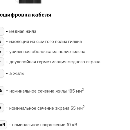
сшифровка кабеля
-
_
медная жила
-
в
изоляция из сшитого полиэтилена
-
у
усиленная оболочка из полиэтилена
-
г
двухслойная герметизация медного экрана
-
3 жилы
2
-
5
номинальное сечение жилы 185 мм
2
-
5
номинальное сечение экрана 35 мм
-
кВ
номинальное напряжение 10 кВ