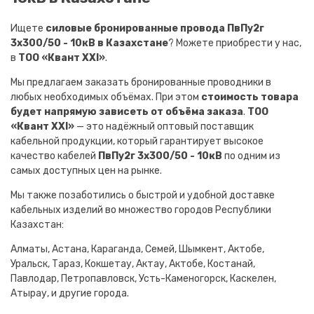
Ищете
силовые бронированные провода ПвПу2г
3х300/50 - 10кВ в Казахстане
? Можете приобрести у нас,
в
ТОО «Квант XXI»
.
Мы предлагаем заказать бронированные проводники в
любых необходимых объёмах. При этом
стоимость товара
будет напрямую зависеть от объёма заказа
.
ТОО
«Квант XXI»
— это надёжный оптовый поставщик
кабельной продукции, который гарантирует высокое
качество кабелей
ПвПу2г 3х300/50 - 10кВ
по одним из
самых доступных цен на рынке.
Мы также позаботились о быстрой и удобной доставке
кабельных изделий во множество городов Республики
Казахстан:
Алматы, Астана, Караганда, Семей, Шымкент, Актобе,
Уральск, Тараз, Кокшетау, Актау, Актобе, Костанай,
Павлодар, Петропавловск, Усть-Каменогорск, Каскелен,
Атырау, и другие города.