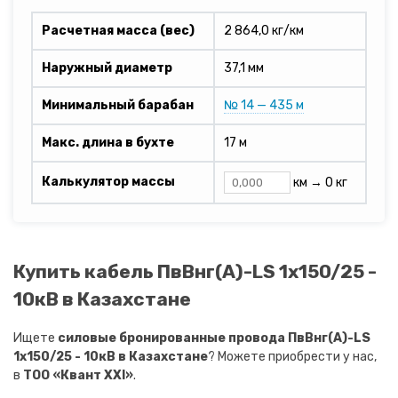
Расчетная масса (вес)
2 864,0 кг/км
Наружный диаметр
37,1 мм
Минимальный барабан
№ 14 — 435 м
Макс. длина в бухте
17 м
Калькулятор массы
км →
0 кг
Купить кабель ПвВнг(A)-LS 1х150/25 -
10кВ в Казахстане
Ищете
силовые бронированные провода ПвВнг(A)-LS
1х150/25 - 10кВ в Казахстане
? Можете приобрести у нас,
в
ТОО «Квант XXI»
.