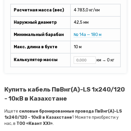
Расчетная масса (вес)
4 783,0 кг/км
Наружный диаметр
42,5 мм
Минимальный барабан
№ 14а — 180 м
Макс. длина в бухте
10 м
Калькулятор массы
км →
0 кг
Купить кабель ПвВнг(A)-LS 1х240/120
- 10кВ в Казахстане
Ищете
силовые бронированные провода ПвВнг(A)-LS
1х240/120 - 10кВ в Казахстане
? Можете приобрести у
нас, в
ТОО «Квант XXI»
.