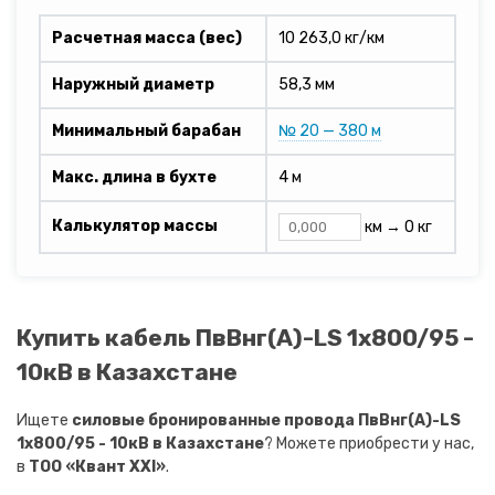
Расчетная масса (вес)
10 263,0 кг/км
Наружный диаметр
58,3 мм
Минимальный барабан
№ 20 — 380 м
Макс. длина в бухте
4 м
Калькулятор массы
км →
0 кг
Купить кабель ПвВнг(A)-LS 1х800/95 -
10кВ в Казахстане
Ищете
силовые бронированные провода ПвВнг(A)-LS
1х800/95 - 10кВ в Казахстане
? Можете приобрести у нас,
в
ТОО «Квант XXI»
.