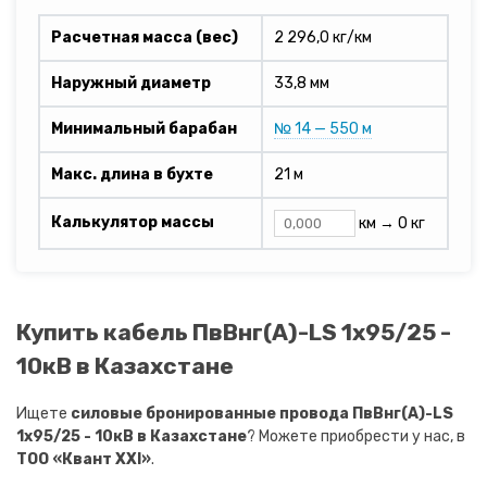
Расчетная масса (вес)
2 296,0 кг/км
Наружный диаметр
33,8 мм
Минимальный барабан
№ 14 — 550 м
Макс. длина в бухте
21 м
Калькулятор массы
км →
0 кг
Купить кабель ПвВнг(A)-LS 1х95/25 -
10кВ в Казахстане
Ищете
силовые бронированные провода ПвВнг(A)-LS
1х95/25 - 10кВ в Казахстане
? Можете приобрести у нас, в
ТОО «Квант XXI»
.