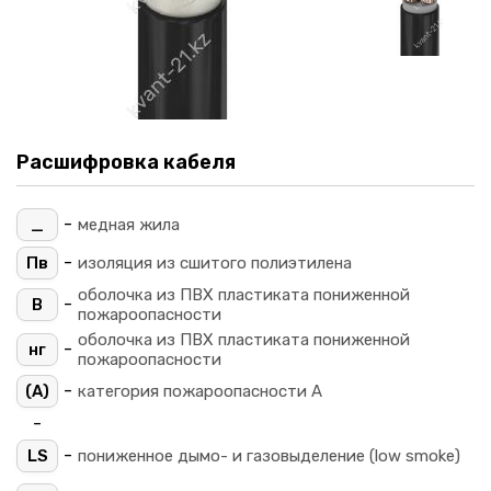
Расшифровка кабеля
-
_
медная жила
-
Пв
изоляция из сшитого полиэтилена
оболочка из ПВХ пластиката пониженной
-
В
пожароопасности
оболочка из ПВХ пластиката пониженной
-
нг
пожароопасности
-
(A)
категория пожароопасности A
-
-
LS
пониженное дымо- и газовыделение (low smoke)