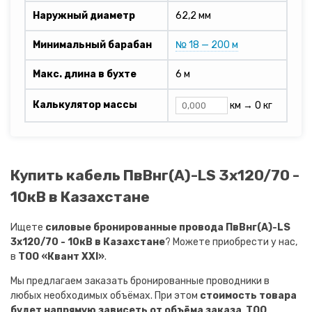
Наружный диаметр
62,2 мм
Минимальный барабан
№ 18 — 200 м
Макс. длина в бухте
6 м
Калькулятор массы
км →
0 кг
Купить кабель ПвВнг(A)-LS 3х120/70 -
10кВ в Казахстане
Ищете
силовые бронированные провода ПвВнг(A)-LS
3х120/70 - 10кВ в Казахстане
? Можете приобрести у нас,
в
ТОО «Квант XXI»
.
Мы предлагаем заказать бронированные проводники в
любых необходимых объёмах. При этом
стоимость товара
будет напрямую зависеть от объёма заказа
.
ТОО