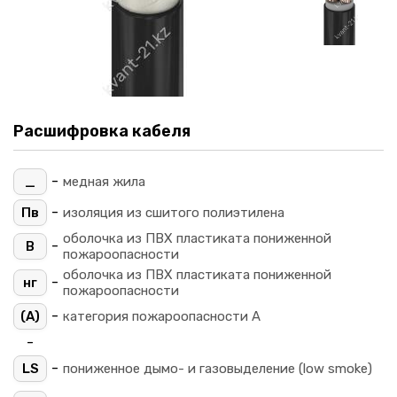
Расшифровка кабеля
-
_
медная жила
-
Пв
изоляция из сшитого полиэтилена
оболочка из ПВХ пластиката пониженной
-
В
пожароопасности
оболочка из ПВХ пластиката пониженной
-
нг
пожароопасности
-
(A)
категория пожароопасности A
-
-
LS
пониженное дымо- и газовыделение (low smoke)