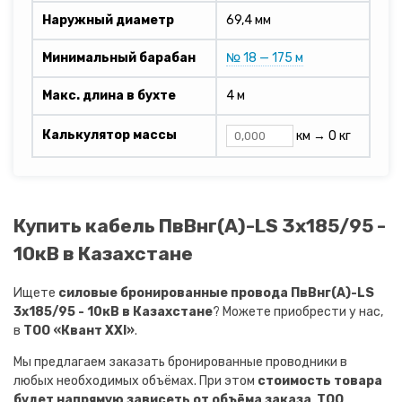
Наружный диаметр
69,4 мм
Минимальный барабан
№ 18 — 175 м
Макс. длина в бухте
4 м
Калькулятор массы
км →
0 кг
Купить кабель ПвВнг(A)-LS 3х185/95 -
10кВ в Казахстане
Ищете
силовые бронированные провода ПвВнг(A)-LS
3х185/95 - 10кВ в Казахстане
? Можете приобрести у нас,
в
ТОО «Квант XXI»
.
Мы предлагаем заказать бронированные проводники в
любых необходимых объёмах. При этом
стоимость товара
будет напрямую зависеть от объёма заказа
.
ТОО