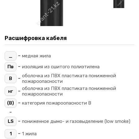
Расшифровка кабеля
-
_
медная жила
-
Пв
изоляция из сшитого полиэтилена
оболочка из ПВХ пластиката пониженной
-
В
пожароопасности
оболочка из ПВХ пластиката пониженной
-
нг
пожароопасности
-
(B)
категория пожароопасности B
-
-
LS
пониженное дымо- и газовыделение (low smoke)
-
1
1 жила