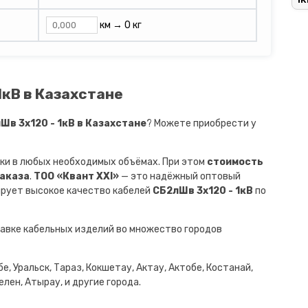
км →
0 кг
1кВ в Казахстане
в 3х120 - 1кВ в Казахстане
? Можете приобрести у
ки в любых необходимых объёмах. При этом
стоимость
заказа
.
ТОО «Квант XXI»
— это надёжный оптовый
ирует высокое качество кабелей
СБ2лШв 3х120 - 1кВ
по
авке кабельных изделий во множество городов
е, Уральск, Тараз, Кокшетау, Актау, Актобе, Костанай,
лен, Атырау, и другие города.