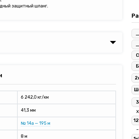
дный защитный шланг.
Ра
С
Б
и
2
Ш
6 242,0 кг/км
3
41,3 мм
х
12
№ 14а — 195 м
-
8 м
1к