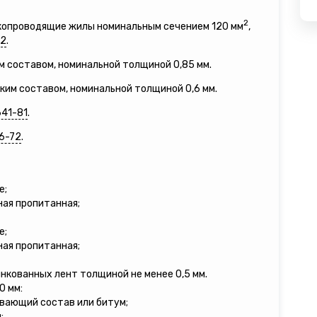
2
окопроводящие жилы номинальным сечением 120 мм
,
12
.
м составом, номинальной толщиной 0,85 мм.
зким составом, номинальной толщиной 0,6 мм.
641-81
.
6-72
.
е;
ная пропитанная;
е;
ная пропитанная;
инкованных лент толщиной не менее 0,5 мм.
0 мм:
ивающий состав или битум;
;