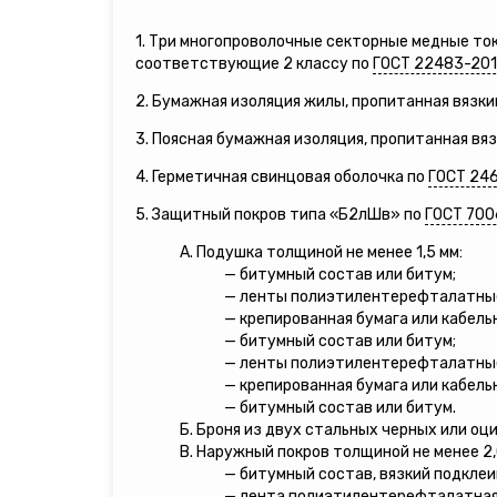
1. Три многопроволочные секторные медные т
соответствующие 2 классу по
ГОСТ 22483-20
2. Бумажная изоляция жилы, пропитанная вязки
3. Поясная бумажная изоляция, пропитанная вя
4. Герметичная свинцовая оболочка по
ГОСТ 24
5. Защитный покров типа «Б2лШв» по
ГОСТ 700
А. Подушка толщиной не менее 1,5 мм:
— битумный состав или битум;
— ленты полиэтилентерефталатны
— крепированная бумага или кабель
— битумный состав или битум;
— ленты полиэтилентерефталатны
— крепированная бумага или кабель
— битумный состав или битум.
Б. Броня из двух стальных черных или оц
В. Наружный покров толщиной не менее 2,
— битумный состав, вязкий подкле
— лента полиэтилентерефталатная