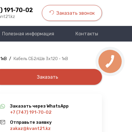
) 191-70-02
Заказать звонок
nt21.kz
Полезная информация
Контакты
 1кВ
/
Кабель СБ2лШв 3х120 - 1кВ
Заказать
Заказать через WhatsApp
+7 (747) 191-70-02
Отправьте заявку
zakaz@kvant21.kz