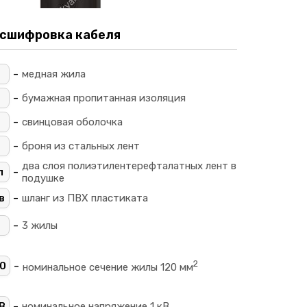
сшифровка кабеля
-
_
медная жила
-
_
бумажная пропитанная изоляция
-
свинцовая оболочка
-
броня из стальных лент
два слоя полиэтилентерефталатных лент в
-
л
подушке
-
в
шланг из ПВХ пластиката
-
3 жилы
2
-
0
номинальное сечение жилы 120 мм
-
В
номинальное напряжение 1 кВ