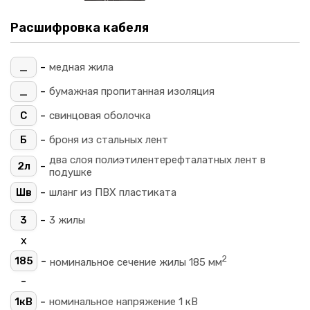
Расшифровка кабеля
-
_
медная жила
-
_
бумажная пропитанная изоляция
-
С
свинцовая оболочка
-
Б
броня из стальных лент
два слоя полиэтилентерефталатных лент в
-
2л
подушке
-
Шв
шланг из ПВХ пластиката
-
3
3 жилы
х
2
-
185
номинальное сечение жилы 185 мм
-
-
1кВ
номинальное напряжение 1 кВ