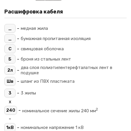
Расшифровка кабеля
-
_
медная жила
-
_
бумажная пропитанная изоляция
-
С
свинцовая оболочка
-
Б
броня из стальных лент
два слоя полиэтилентерефталатных лент в
-
2л
подушке
-
Шв
шланг из ПВХ пластиката
-
3
3 жилы
х
2
-
240
номинальное сечение жилы 240 мм
-
-
1кВ
номинальное напряжение 1 кВ