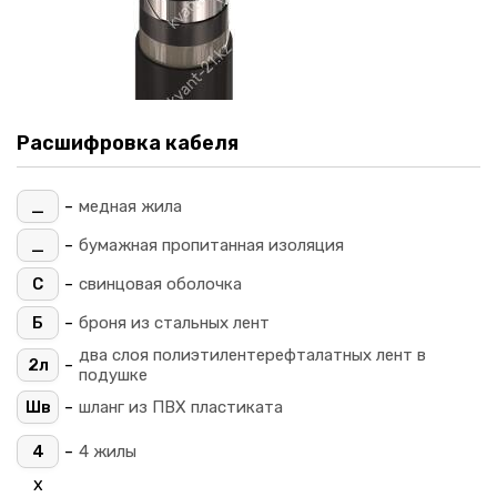
Расшифровка кабеля
-
_
медная жила
-
_
бумажная пропитанная изоляция
-
С
свинцовая оболочка
-
Б
броня из стальных лент
два слоя полиэтилентерефталатных лент в
-
2л
подушке
-
Шв
шланг из ПВХ пластиката
-
4
4 жилы
х