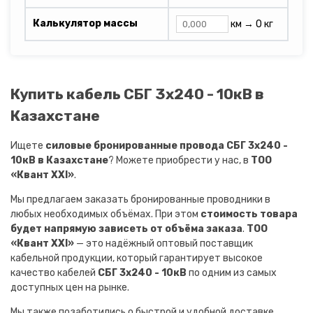
Калькулятор массы
км →
0 кг
Купить кабель СБГ 3х240 - 10кВ в
Казахстане
Ищете
силовые бронированные провода СБГ 3х240 -
10кВ в Казахстане
? Можете приобрести у нас, в
ТОО
«Квант XXI»
.
Мы предлагаем заказать бронированные проводники в
любых необходимых объёмах. При этом
стоимость товара
будет напрямую зависеть от объёма заказа
.
ТОО
«Квант XXI»
— это надёжный оптовый поставщик
кабельной продукции, который гарантирует высокое
качество кабелей
СБГ 3х240 - 10кВ
по одним из самых
доступных цен на рынке.
Мы также позаботились о быстрой и удобной доставке