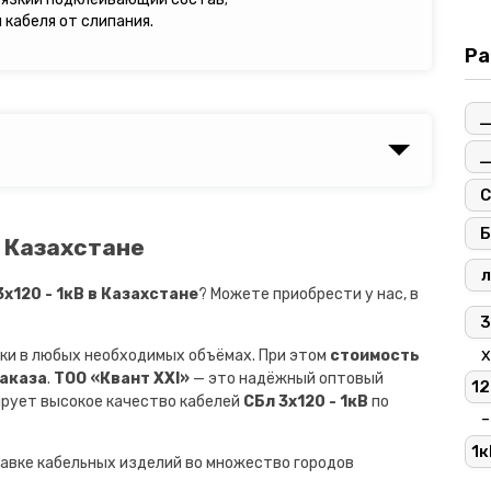
кабеля от слипания.
Ра
С
Б
в Казахстане
л
х120 - 1кВ в Казахстане
? Можете приобрести у нас, в
3
х
ки в любых необходимых объёмах. При этом
стоимость
заказа
.
ТОО «Квант XXI»
— это надёжный оптовый
12
ирует высокое качество кабелей
СБл 3х120 - 1кВ
по
-
1к
авке кабельных изделий во множество городов