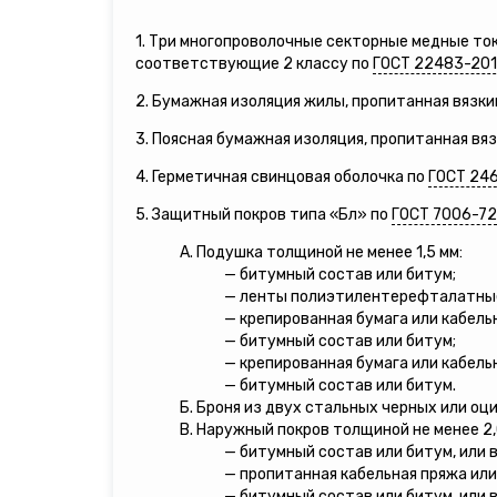
1. Три многопроволочные секторные медные т
соответствующие 2 классу по
ГОСТ 22483-20
2. Бумажная изоляция жилы, пропитанная вязки
3. Поясная бумажная изоляция, пропитанная вя
4. Герметичная свинцовая оболочка по
ГОСТ 24
5. Защитный покров типа «Бл» по
ГОСТ 7006-72
А. Подушка толщиной не менее 1,5 мм:
— битумный состав или битум;
— ленты полиэтилентерефталатны
— крепированная бумага или кабель
— битумный состав или битум;
— крепированная бумага или кабель
— битумный состав или битум.
Б. Броня из двух стальных черных или оц
В. Наружный покров толщиной не менее 2,
— битумный состав или битум, или 
— пропитанная кабельная пряжа или
— битумный состав или битум, или 