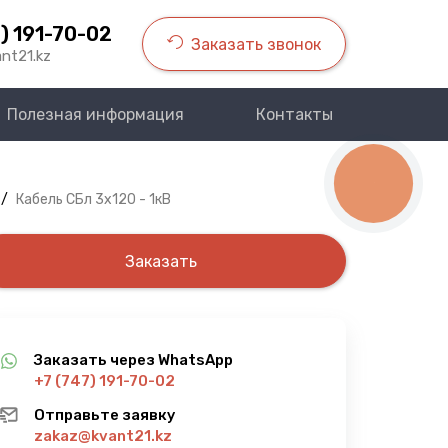
) 191-70-02
Заказать звонок
nt21.kz
Полезная информация
Контакты
КНОПКА
СВЯЗИ
/
Кабель СБл 3х120 - 1кВ
Заказать
Заказать через WhatsApp
+7 (747) 191-70-02
Отправьте заявку
zakaz@kvant21.kz