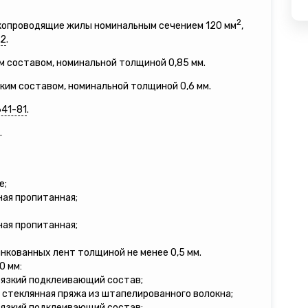
2
окопроводящие жилы номинальным сечением 120 мм
,
12
.
м составом, номинальной толщиной 0,85 мм.
зким составом, номинальной толщиной 0,6 мм.
641-81
.
.
е;
ная пропитанная;
ная пропитанная;
инкованных лент толщиной не менее 0,5 мм.
0 мм:
вязкий подклеивающий состав;
 стеклянная пряжа из штапелированного волокна;
вязкий подклеивающий состав;