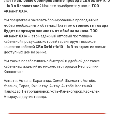
Ищете
силовые бронированные провода СБл 3х16+1х10
- 1кВ в Казахстане
? Можете приобрести у нас, в
ТОО
«Квант XXI»
.
Мы предлагаем заказать бронированные проводники в
любых необходимых объёмах. При этом
стоимость товара
будет напрямую зависеть от объёма заказа
.
ТОО
«Квант XXI»
— это надёжный оптовый поставщик
кабельной продукции, который гарантирует высокое
качество кабелей
СБл 3х16+1х10 - 1кВ
по одним из самых
доступных цен на рынке.
Мы также позаботились о быстрой и удобной доставке
кабельных изделий во множество городов Республики
Казахстан:
Алматы, Астана, Караганда, Семей, Шымкент, Актобе,
Уральск, Тараз, Кокшетау, Актау, Актобе, Костанай,
Павлодар, Петропавловск, Усть-Каменогорск, Каскелен,
Атырау, и другие города.