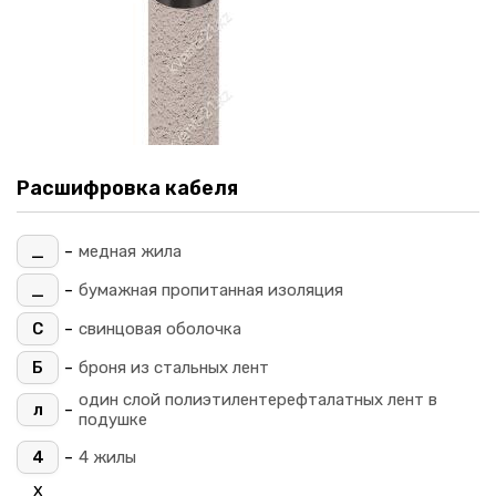
Расшифровка кабеля
-
_
медная жила
-
_
бумажная пропитанная изоляция
-
С
свинцовая оболочка
-
Б
броня из стальных лент
один слой полиэтилентерефталатных лент в
-
л
подушке
-
4
4 жилы
х