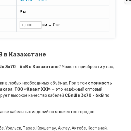
9 м
км →
0 кг
В в Казахстане
 3х70 - 6кВ в Казахстане
? Можете приобрести у нас,
ки в любых необходимых объёмах. При этом
стоимость
заказа
.
ТОО «Квант XXI»
— это надёжный оптовый
ирует высокое качество кабелей
СБлШв 3х70 - 6кВ
по
авке кабельных изделий во множество городов
е, Уральск, Тараз, Кокшетау, Актау, Актобе, Костанай,