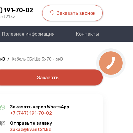
) 191-70-02
Заказать звонок
nt21.kz
Полезная информация
Контакты
6кВ
/
Кабель СБлШв 3х70 - 6кВ
Заказать
Заказать через WhatsApp
+7 (747) 191-70-02
Отправьте заявку
zakaz@kvant21.kz