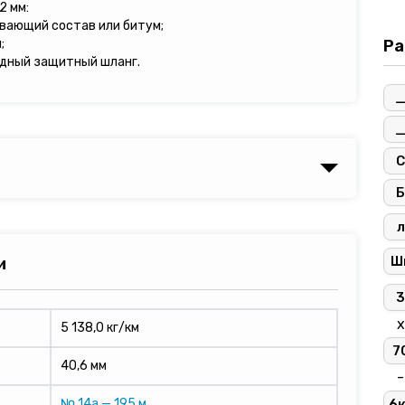
2 мм:
ивающий состав или битум;
;
Ра
дный защитный шланг.
С
Б
л
Ш
и
3
х
5 138,0 кг/км
7
40,6 мм
-
№ 14а — 195 м
6