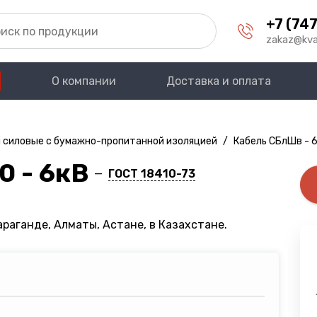
+7 (747
zakaz@kva
О компании
Доставка и оплата
 силовые с бумажно-пропитанной изоляцией
/
Кабель СБлШв - 
0 - 6кВ
—
ГОСТ 18410-73
араганде, Алматы, Астане, в Казахстане.