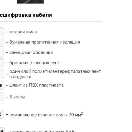
сшифровка кабеля
-
_
медная жила
-
_
бумажная пропитанная изоляция
-
свинцовая оболочка
-
броня из стальных лент
один слой полиэтилентерефталатных лент
-
в подушке
-
в
шланг из ПВХ пластиката
-
3 жилы
2
-
0
номинальное сечение жилы 70 мм
-
кВ
номинальное напряжение 6 кВ