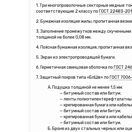
1. Три многопроволочные секторные медные т
соответствующие 2 классу по
ГОСТ 22483-20
2. Бумажная изоляция жилы, пропитанная вязки
3. Заполнение промежутков между скученными 
толщиной не более 0,08 мм.
4. Поясная бумажная изоляция, пропитанная вя
5. Экран из электропроводящей бумаги.
6. Герметичная свинцовая оболочка по
ГОСТ 24
7. Защитный покров типа «БлШв» по
ГОСТ 7006
А. Подушка толщиной не менее 1,5 мм:
— битумный состав или битум;
— ленты полиэтилентерефталатны
— крепированная бумага или кабель
— битумный состав или битум;
— крепированная бумага или кабель
— битумный состав или битум.
Б. Броня из двух стальных черных или оц