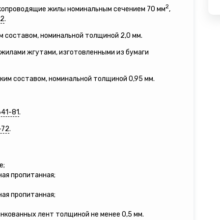
2
окопроводящие жилы номинальным сечением 70 мм
,
12
.
м составом, номинальной толщиной 2,0 мм.
жилами жгутами, изготовленными из бумаги
зким составом, номинальной толщиной 0,95 мм.
641-81
.
-72
.
е;
ная пропитанная;
ная пропитанная;
инкованных лент толщиной не менее 0,5 мм.