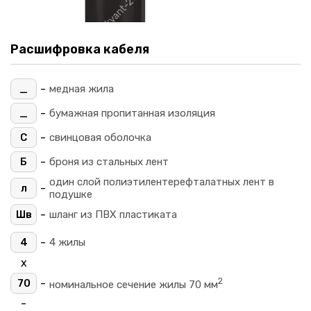
Расшифровка кабеля
-
_
медная жила
-
_
бумажная пропитанная изоляция
-
С
свинцовая оболочка
-
Б
броня из стальных лент
один слой полиэтилентерефталатных лент в
-
л
подушке
-
Шв
шланг из ПВХ пластиката
-
4
4 жилы
х
2
-
70
номинальное сечение жилы 70 мм
-