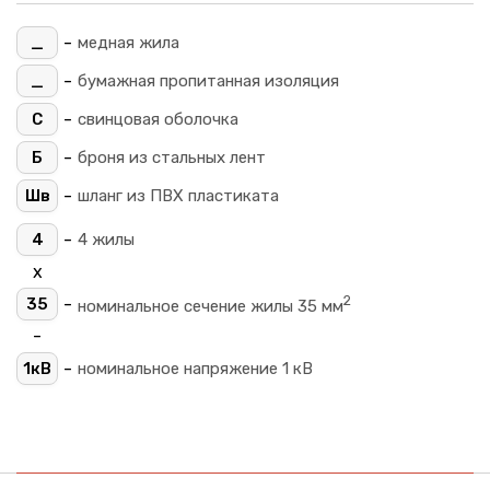
-
_
медная жила
-
_
бумажная пропитанная изоляция
-
С
свинцовая оболочка
-
Б
броня из стальных лент
-
Шв
шланг из ПВХ пластиката
-
4
4 жилы
х
2
-
35
номинальное сечение жилы 35 мм
-
-
1кВ
номинальное напряжение 1 кВ