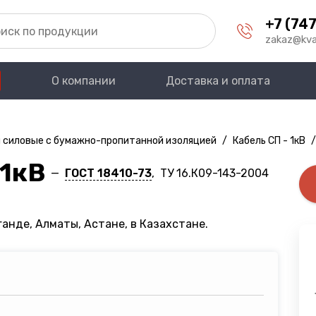
+7 (747
zakaz@kva
О компании
Доставка и оплата
 силовые с бумажно-пропитанной изоляцией
/
Кабель СП - 1кВ
/
 1кВ
—
ГОСТ 18410-73
, ТУ 16.К09-143-2004
анде, Алматы, Астане, в Казахстане.