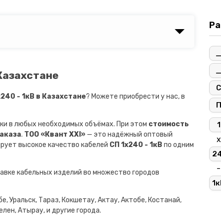
Ра
 Казахстане
С
240 - 1кВ в Казахстане
? Можете приобрести у нас, в
ки в любых необходимых объёмах. При этом
стоимость
1
заказа
.
ТОО «Квант XXI»
— это надёжный оптовый
х
ирует высокое качество кабелей
СП 1х240 - 1кВ
по одним
2
-
авке кабельных изделий во множество городов
1к
е, Уральск, Тараз, Кокшетау, Актау, Актобе, Костанай,
лен, Атырау, и другие города.