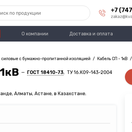
+7 (747
zakaz@kva
О компании
Доставка и оплата
 силовые с бумажно-пропитанной изоляцией
/
Кабель СП - 1кВ
/
 1кВ
—
ГОСТ 18410-73
, ТУ 16.К09-143-2004
анде, Алматы, Астане, в Казахстане.