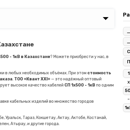
Ра
 Казахстане
С
500 - 1кВ в Казахстане
? Можете приобрести у нас, в
ки в любых необходимых объёмах. При этом
стоимость
1
заказа
.
ТОО «Квант XXI»
— это надёжный оптовый
х
ирует высокое качество кабелей
СП 1х500 - 1кВ
по одним
5
-
авке кабельных изделий во множество городов
1к
е, Уральск, Тараз, Кокшетау, Актау, Актобе, Костанай,
лен, Атырау, и другие города.