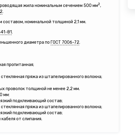
2
опроводящая жила номинальным сечением 500 мм
,
2
.
м составом, номинальной толщиной 2,1 мм.
641-81
.
меньшенного диаметра по
ГОСТ 7006-72
.
ная пропитанная;
 стеклянная пряжа из штапелированного волокна;
ых проволок толщиной не менее 2,2 мм.
0 мм:
вязкий подклеивающий состав;
 стеклянная пряжа из штапелированного волокна;
вязкий подклеивающий состав;
кабеля от слипания.