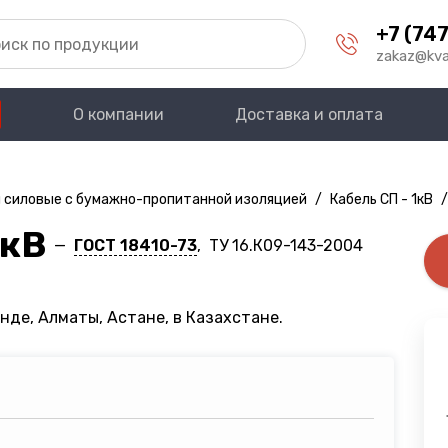
+7 (747
zakaz@kva
О компании
Доставка и оплата
 силовые с бумажно-пропитанной изоляцией
/
Кабель СП - 1кВ
/
1кВ
—
ГОСТ 18410-73
, ТУ 16.К09-143-2004
нде, Алматы, Астане, в Казахстане.