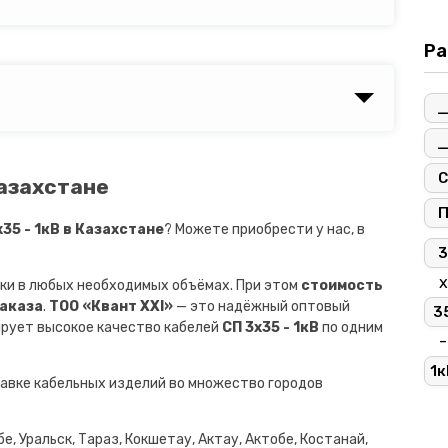
Ра
С
Казахстане
5 - 1кВ в Казахстане
? Можете приобрести у нас, в
3
х
ки в любых необходимых объёмах. При этом
стоимость
заказа
.
ТОО «Квант XXI»
— это надёжный оптовый
3
ирует высокое качество кабелей
СП 3х35 - 1кВ
по одним
-
1к
авке кабельных изделий во множество городов
е, Уральск, Тараз, Кокшетау, Актау, Актобе, Костанай,