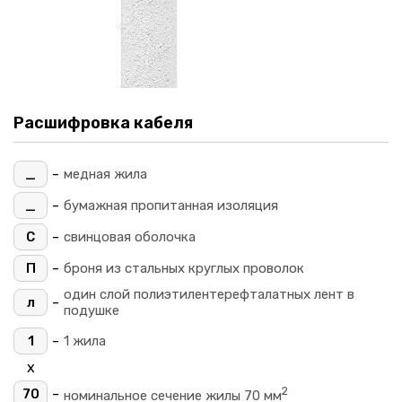
Расшифровка кабеля
-
_
медная жила
-
_
бумажная пропитанная изоляция
-
С
свинцовая оболочка
-
П
броня из стальных круглых проволок
один слой полиэтилентерефталатных лент в
-
л
подушке
-
1
1 жила
х
2
-
70
номинальное сечение жилы 70 мм