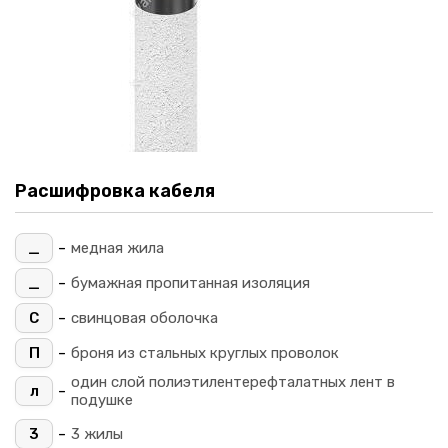
Расшифровка кабеля
-
_
медная жила
-
_
бумажная пропитанная изоляция
-
С
свинцовая оболочка
-
П
броня из стальных круглых проволок
один слой полиэтилентерефталатных лент в
-
л
подушке
-
3
3 жилы