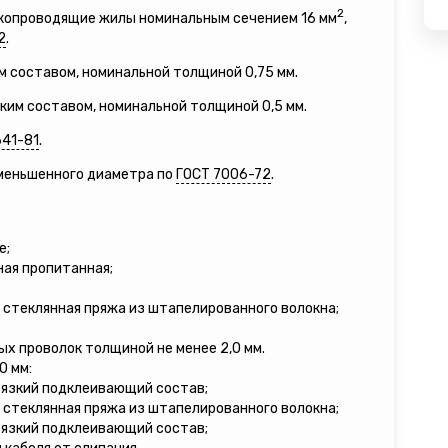
2
окопроводящие жилы номинальным сечением 16 мм
,
2
.
м составом, номинальной толщиной 0,75 мм.
зким составом, номинальной толщиной 0,5 мм.
641-81
.
уменьшенного диаметра по
ГОСТ 7006-72
.
е;
ная пропитанная;
 стеклянная пряжа из штапелированного волокна;
ых проволок толщиной не менее 2,0 мм.
0 мм:
вязкий подклеивающий состав;
 стеклянная пряжа из штапелированного волокна;
вязкий подклеивающий состав;