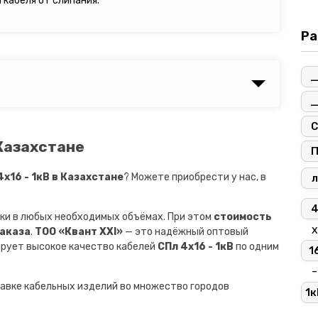
кабеля от слипания.
Ра
С
 Казахстане
х16 - 1кВ в Казахстане
? Можете приобрести у нас, в
л
ки в любых необходимых объёмах. При этом
стоимость
х
заказа
.
ТОО «Квант XXI»
— это надёжный оптовый
ирует высокое качество кабелей
СПл 4х16 - 1кВ
по одним
1
-
авке кабельных изделий во множество городов
1к