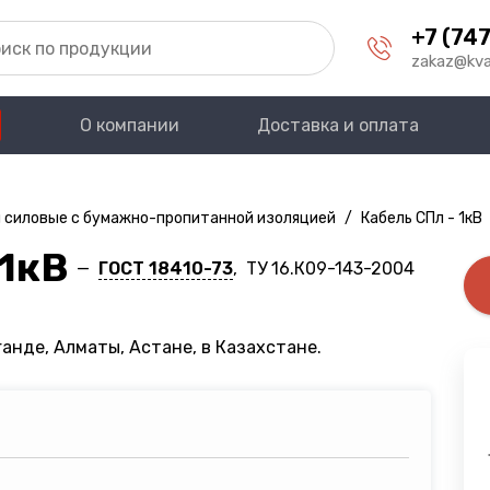
+7 (747
zakaz@kva
О компании
Доставка и оплата
 силовые с бумажно-пропитанной изоляцией
/
Кабель СПл - 1кВ
 1кВ
—
ГОСТ 18410-73
, ТУ 16.К09-143-2004
анде, Алматы, Астане, в Казахстане.