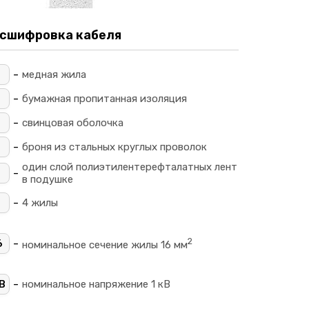
сшифровка кабеля
-
_
медная жила
-
_
бумажная пропитанная изоляция
-
свинцовая оболочка
-
П
броня из стальных круглых проволок
один слой полиэтилентерефталатных лент
-
в подушке
-
4
4 жилы
2
-
6
номинальное сечение жилы 16 мм
-
В
номинальное напряжение 1 кВ