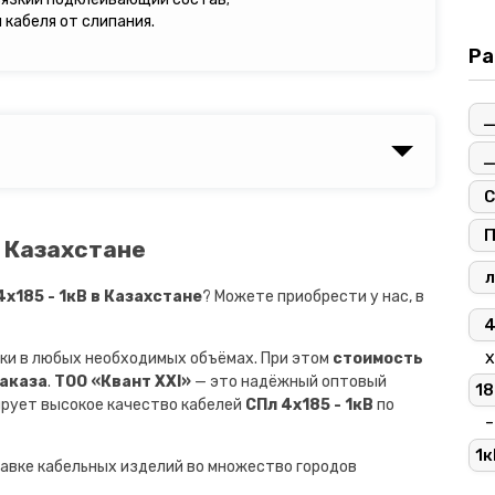
кабеля от слипания.
Ра
С
в Казахстане
л
х185 - 1кВ в Казахстане
? Можете приобрести у нас, в
х
ки в любых необходимых объёмах. При этом
стоимость
заказа
.
ТОО «Квант XXI»
— это надёжный оптовый
18
ирует высокое качество кабелей
СПл 4х185 - 1кВ
по
-
1к
авке кабельных изделий во множество городов