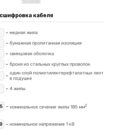
сшифровка кабеля
-
_
медная жила
-
_
бумажная пропитанная изоляция
-
свинцовая оболочка
-
П
броня из стальных круглых проволок
один слой полиэтилентерефталатных лент
-
в подушке
-
4
4 жилы
2
-
5
номинальное сечение жилы 185 мм
-
В
номинальное напряжение 1 кВ