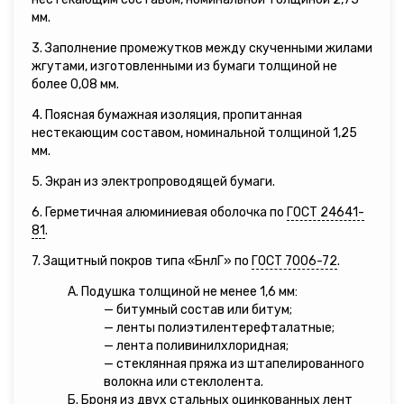
мм.
3. Заполнение промежутков между скученными жилами
жгутами, изготовленными из бумаги толщиной не
более 0,08 мм.
4. Поясная бумажная изоляция, пропитанная
нестекающим составом, номинальной толщиной 1,25
мм.
5. Экран из электропроводящей бумаги.
6. Герметичная алюминиевая оболочка по
ГОСТ 24641-
81
.
7. Защитный покров типа «БнлГ» по
ГОСТ 7006-72
.
А. Подушка толщиной не менее 1,6 мм:
— битумный состав или битум;
— ленты полиэтилентерефталатные;
— лента поливинилхлоридная;
— стеклянная пряжа из штапелированного
волокна или стеклолента.
Б. Броня из двух стальных оцинкованных лент