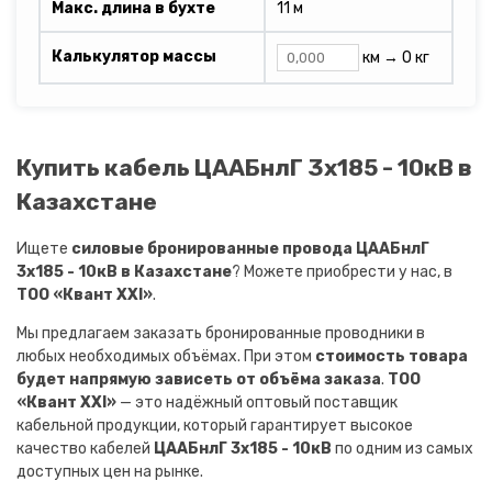
Макс. длина в бухте
11 м
Калькулятор массы
км →
0 кг
Купить кабель ЦААБнлГ 3х185 - 10кВ в
Казахстане
Ищете
силовые бронированные провода ЦААБнлГ
3х185 - 10кВ в Казахстане
? Можете приобрести у нас, в
ТОО «Квант XXI»
.
Мы предлагаем заказать бронированные проводники в
любых необходимых объёмах. При этом
стоимость товара
будет напрямую зависеть от объёма заказа
.
ТОО
«Квант XXI»
— это надёжный оптовый поставщик
кабельной продукции, который гарантирует высокое
качество кабелей
ЦААБнлГ 3х185 - 10кВ
по одним из самых
доступных цен на рынке.