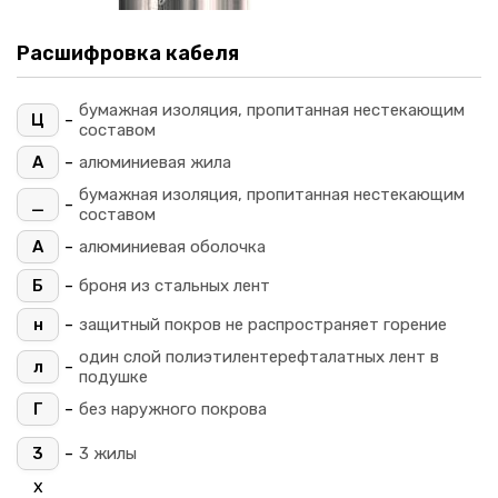
Расшифровка кабеля
бумажная изоляция, пропитанная нестекающим
-
Ц
составом
-
А
алюминиевая жила
бумажная изоляция, пропитанная нестекающим
-
_
составом
-
А
алюминиевая оболочка
-
Б
броня из стальных лент
-
н
защитный покров не распространяет горение
один слой полиэтилентерефталатных лент в
-
л
подушке
-
Г
без наружного покрова
-
3
3 жилы
х