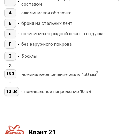
-
_
составом
-
А
алюминиевая оболочка
-
Б
броня из стальных лент
-
в
поливинилхлоридный шланг в подушке
-
Г
без наружного покрова
-
3
3 жилы
х
2
-
150
номинальное сечение жилы 150 мм
-
-
10кВ
номинальное напряжение 10 кВ
Квант 21