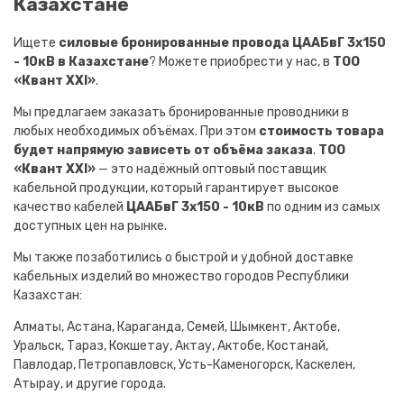
Казахстане
Ищете
силовые бронированные провода ЦААБвГ 3х150
- 10кВ в Казахстане
? Можете приобрести у нас, в
ТОО
«Квант XXI»
.
Мы предлагаем заказать бронированные проводники в
любых необходимых объёмах. При этом
стоимость товара
будет напрямую зависеть от объёма заказа
.
ТОО
«Квант XXI»
— это надёжный оптовый поставщик
кабельной продукции, который гарантирует высокое
качество кабелей
ЦААБвГ 3х150 - 10кВ
по одним из самых
доступных цен на рынке.
Мы также позаботились о быстрой и удобной доставке
кабельных изделий во множество городов Республики
Казахстан:
Алматы, Астана, Караганда, Семей, Шымкент, Актобе,
Уральск, Тараз, Кокшетау, Актау, Актобе, Костанай,
Павлодар, Петропавловск, Усть-Каменогорск, Каскелен,
Атырау, и другие города.