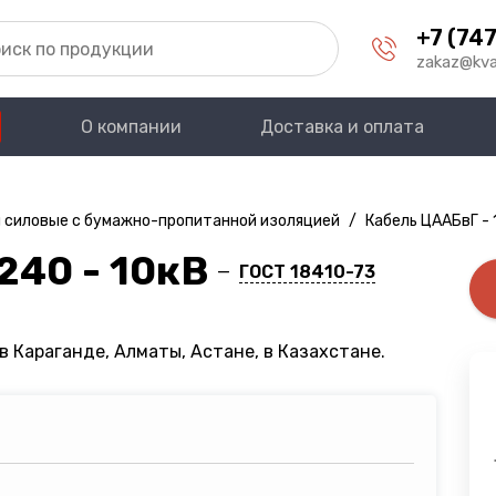
+7 (747
zakaz@kva
О компании
Доставка и оплата
 силовые с бумажно-пропитанной изоляцией
/
Кабель ЦААБвГ - 
240 - 10кВ
—
ГОСТ 18410-73
в Караганде, Алматы, Астане, в Казахстане.