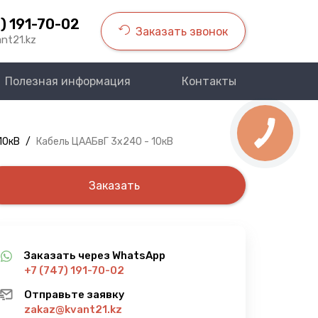
) 191-70-02
Заказать звонок
nt21.kz
Полезная информация
Контакты
10кВ
/
Кабель ЦААБвГ 3х240 - 10кВ
Заказать
Заказать через WhatsApp
+7 (747) 191-70-02
Отправьте заявку
zakaz@kvant21.kz