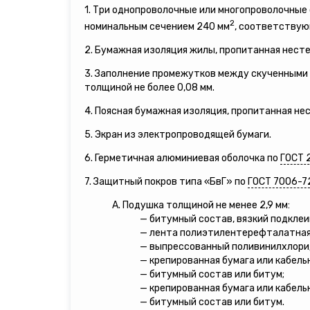
1. Три однопроволочные или многопроволочны
2
номинальным сечением 240 мм
, соответствую
2. Бумажная изоляция жилы, пропитанная нест
3. Заполнение промежутков между скученными 
толщиной не более 0,08 мм.
4. Поясная бумажная изоляция, пропитанная не
5. Экран из электропроводящей бумаги.
6. Герметичная алюминиевая оболочка по
ГОСТ 
7. Защитный покров типа «БвГ» по
ГОСТ 7006-7
А. Подушка толщиной не менее 2,9 мм:
— битумный состав, вязкий подкле
— лента полиэтилентерефталатная
— выпрессованный поливинилхлори
— крепированная бумага или кабель
— битумный состав или битум;
— крепированная бумага или кабель
— битумный состав или битум.