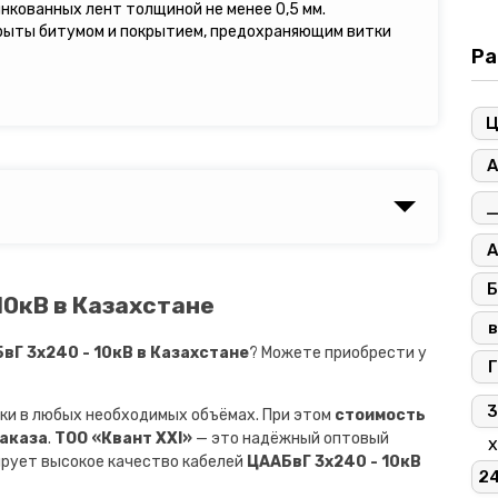
инкованных лент толщиной не менее 0,5 мм.
рыты битумом и покрытием, предохраняющим витки
Ра
А
А
Б
10кВ в Казахстане
в
Г 3х240 - 10кВ в Казахстане
? Можете приобрести у
Г
3
ки в любых необходимых объёмах. При этом
стоимость
заказа
.
ТОО «Квант XXI»
— это надёжный оптовый
х
ирует высокое качество кабелей
ЦААБвГ 3х240 - 10кВ
2