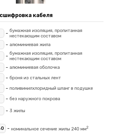
сшифровка кабеля
бумажная изоляция, пропитанная
-
Ц
нестекающим составом
-
алюминиевая жила
бумажная изоляция, пропитанная
-
_
нестекающим составом
-
алюминиевая оболочка
-
броня из стальных лент
-
поливинилхлоридный шланг в подушке
-
без наружного покрова
-
3 жилы
2
-
40
номинальное сечение жилы 240 мм