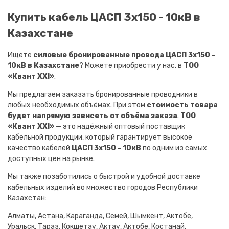
Купить кабель ЦАСП 3х150 - 10кВ в
Казахстане
Ищете
силовые бронированные провода ЦАСП 3х150 -
10кВ в Казахстане
? Можете приобрести у нас, в
ТОО
«Квант XXI»
.
Мы предлагаем заказать бронированные проводники в
любых необходимых объёмах. При этом
стоимость товара
будет напрямую зависеть от объёма заказа
.
ТОО
«Квант XXI»
— это надёжный оптовый поставщик
кабельной продукции, который гарантирует высокое
качество кабелей
ЦАСП 3х150 - 10кВ
по одним из самых
доступных цен на рынке.
Мы также позаботились о быстрой и удобной доставке
кабельных изделий во множество городов Республики
Казахстан:
Алматы, Астана, Караганда, Семей, Шымкент, Актобе,
Уральск, Тараз, Кокшетау, Актау, Актобе, Костанай,