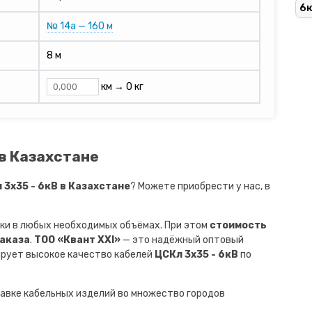
6
№ 14а — 160 м
8 м
км →
0 кг
 в Казахстане
3х35 - 6кВ в Казахстане
? Можете приобрести у нас, в
ки в любых необходимых объёмах. При этом
стоимость
заказа
.
ТОО «Квант XXI»
— это надёжный оптовый
ирует высокое качество кабелей
ЦСКл 3х35 - 6кВ
по
авке кабельных изделий во множество городов