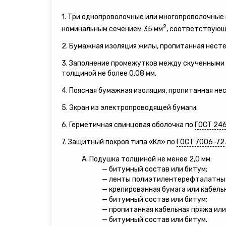
1. Три однопроволочные или многопроволочны
2
номинальным сечением 35 мм
, соответствующи
2. Бумажная изоляция жилы, пропитанная нест
3. Заполнение промежутков между скученными 
толщиной не более 0,08 мм.
4. Поясная бумажная изоляция, пропитанная н
5. Экран из электропроводящей бумаги.
6. Герметичная свинцовая оболочка по
ГОСТ 24
7. Защитный покров типа «Кл» по
ГОСТ 7006-72
.
А. Подушка толщиной не менее 2,0 мм:
— битумный состав или битум;
— ленты полиэтилентерефталатны
— крепированная бумага или кабель
— битумный состав или битум;
— пропитанная кабельная пряжа или
— битумный состав или битум.