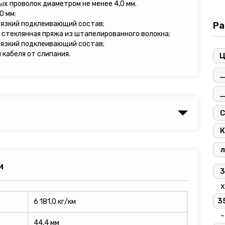
ых проволок диаметром не менее 4,0 мм.
0 мм:
вязкий подклеивающий состав;
Ра
 стеклянная пряжа из штапелированного волокна;
вязкий подклеивающий состав;
кабеля от слипания.
С
К
л
и
3
х
3
6 181,0 кг/км
-
44,4 мм