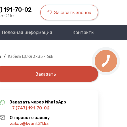
) 191-70-02
Заказать звонок
nt21.kz
Полезная информация
Контакты
В
/
Кабель ЦСКл 3х35 - 6кВ
Заказать
Заказать через WhatsApp
+7 (747) 191-70-02
Отправьте заявку
zakaz@kvant21.kz