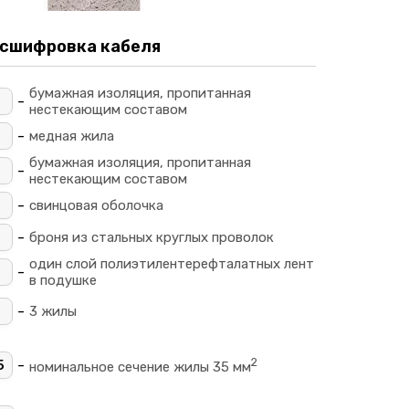
сшифровка кабеля
бумажная изоляция, пропитанная
-
Ц
нестекающим составом
-
_
медная жила
бумажная изоляция, пропитанная
-
_
нестекающим составом
-
свинцовая оболочка
-
броня из стальных круглых проволок
один слой полиэтилентерефталатных лент
-
в подушке
-
3 жилы
2
-
5
номинальное сечение жилы 35 мм