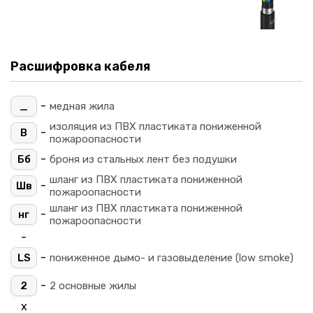
Расшифровка кабеля
-
_
медная жила
изоляция из ПВХ пластиката пониженной
-
В
пожароопасности
-
Бб
броня из стальных лент без подушки
шланг из ПВХ пластиката пониженной
-
Шв
пожароопасности
шланг из ПВХ пластиката пониженной
-
нг
пожароопасности
-
-
LS
пониженное дымо- и газовыделение (low smoke)
-
2
2 основные жилы
х