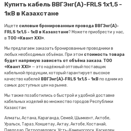
Купить кабель ВВГЭнг(A)-FRLS 1х1,5 -
1кВ в Казахстане
Ищете
силовые бронированные провода ВВГЭнг(A)-
FRLS 1х1,5 - 1кВ в Казахстане
? Можете приобрести у нас,
в
ТОО «Квант XXI»
.
Мы предлагаем заказать бронированные проводники в
любых необходимых объёмах. При этом
стоимость товара
будет напрямую зависеть от объёма заказа
.
ТОО
«Квант XXI»
— это надёжный оптовый поставщик
кабельной продукции, который гарантирует высокое
качество кабелей
ВВГЭнг(A)-FRLS 1х1,5 - 1кВ
по одним из
самых доступных цен на рынке.
Мы также позаботились о быстрой и удобной доставке
кабельных изделий во множество городов Республики
Казахстан:
Алматы, Астана, Караганда, Семей, Шымкент, Актобе,
Уральск, Тараз, Кокшетау, Актау, Актобе, Костанай,
Павлодар, Петропавловск, Усть-Каменогорск, Каскелен,