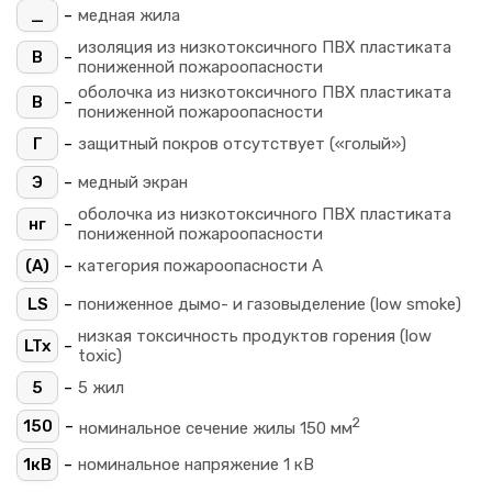
-
_
медная жила
изоляция из низкотоксичного ПВХ пластиката
-
В
пониженной пожароопасности
оболочка из низкотоксичного ПВХ пластиката
-
В
пониженной пожароопасности
-
Г
защитный покров отсутствует («голый»)
-
Э
медный экран
оболочка из низкотоксичного ПВХ пластиката
-
нг
пониженной пожароопасности
-
(A)
категория пожароопасности A
-
LS
пониженное дымо- и газовыделение (low smoke)
низкая токсичность продуктов горения (low
-
LTx
toxic)
-
5
5 жил
2
-
150
номинальное сечение жилы 150 мм
-
1кВ
номинальное напряжение 1 кВ