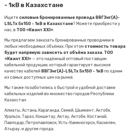
- 1кВ в Казахстане
Ищете
силовые бронированные провода ВВГЭнг(A)-
LSLTx 5х150 - 1кВ в Казахстане
? Можете приобрести у
нас, в
ТОО «Квант XXI»
.
Мы предлагаем заказать бронированные проводники в
любых необходимых объёмах. При этом
стоимость товара
будет напрямую зависеть от объёма заказа
.
ТОО
«Квант XXI»
— это надёжный оптовый поставщик
кабельной продукции, который гарантирует высокое
качество кабелей
ВВГЭнг(A)-LSLTx 5х150 - 1кВ
по одним
из самых доступных цен на рынке.
Мы также позаботились о быстрой и удобной доставке
кабельных изделий во множество городов Республики
Казахстан:
Алматы, Астана, Караганда, Семей, Шымкент, Актобе,
Уральск, Тараз, Кокшетау, Актау, Актобе, Костанай,
Павлодар, Петропавловск, Усть-Каменогорск, Каскелен,
Атырау, и другие города.