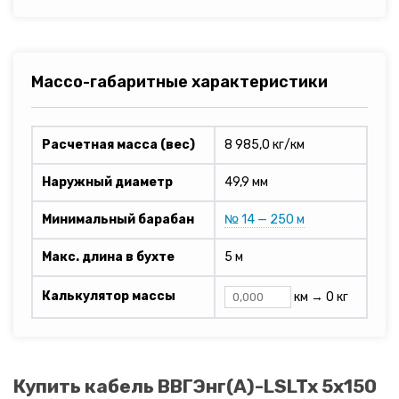
Массо-габаритные характеристики
Расчетная масса (вес)
8 985,0 кг/км
Наружный диаметр
49,9 мм
Минимальный барабан
№ 14 — 250 м
Макс. длина в бухте
5 м
Калькулятор массы
км →
0 кг
Купить кабель ВВГЭнг(A)-LSLTx 5х150