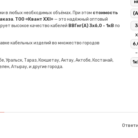
н
ки в любых необходимых объёмах. При этом
стоимость
(A
заказа
.
ТОО «Квант XXI»
— это надёжный оптовый
3
ирует высокое качество кабелей
ВВГнг(A) 3х6,0 - 1кВ
по
х
авке кабельных изделий во множество городов
6,
-
е, Уральск, Тараз, Кокшетау, Актау, Актобе, Костанай,
1к
лен, Атырау, и другие города.
Ответи