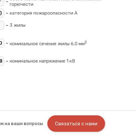
-
г
горючести
-
)
категория пожароопасности A
-
3 жилы
2
-
0
номинальное сечение жилы 6,0 мм
-
В
номинальное напряжение 1 кВ
Связаться с нами
м на ваши вопросы