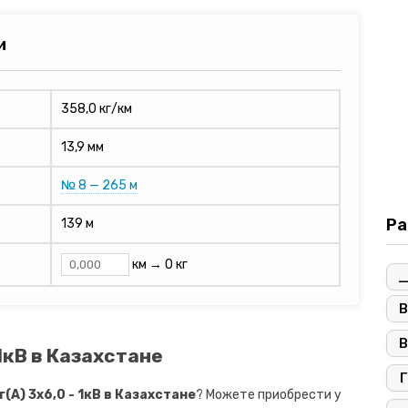
и
358,0 кг/км
13,9 мм
№ 8 — 265 м
Ра
139 м
км →
0 кг
В
В
 1кВ в Казахстане
Г
A) 3х6,0 - 1кВ в Казахстане
? Можете приобрести у