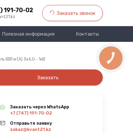
) 191-70-02
Заказать звонок
nt21.kz
Полезная информация
Контакты
КНОПКА
ль ВВГнг(A) 3х6,0 - 1кВ
СВЯЗИ
Заказать
Заказать через WhatsApp
+7 (747) 191-70-02
Отправьте заявку
zakaz@kvant21.kz