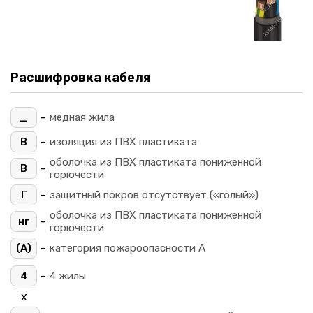
Расшифровка кабеля
-
_
медная жила
-
В
изоляция из ПВХ пластиката
оболочка из ПВХ пластиката пониженной
-
В
горючести
-
Г
защитный покров отсутствует («голый»)
оболочка из ПВХ пластиката пониженной
-
нг
горючести
-
(A)
категория пожароопасности A
-
4
4 жилы
х