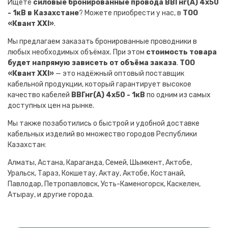
Ищете
силовые бронированные провода ВВГнг(A) 4х50
- 1кВ в Казахстане
? Можете приобрести у нас, в
ТОО
«Квант XXI»
.
Мы предлагаем заказать бронированные проводники в
любых необходимых объёмах. При этом
стоимость товара
будет напрямую зависеть от объёма заказа
.
ТОО
«Квант XXI»
— это надёжный оптовый поставщик
кабельной продукции, который гарантирует высокое
качество кабелей
ВВГнг(A) 4х50 - 1кВ
по одним из самых
доступных цен на рынке.
Мы также позаботились о быстрой и удобной доставке
кабельных изделий во множество городов Республики
Казахстан:
Алматы, Астана, Караганда, Семей, Шымкент, Актобе,
Уральск, Тараз, Кокшетау, Актау, Актобе, Костанай,
Павлодар, Петропавловск, Усть-Каменогорск, Каскелен,
Атырау, и другие города.