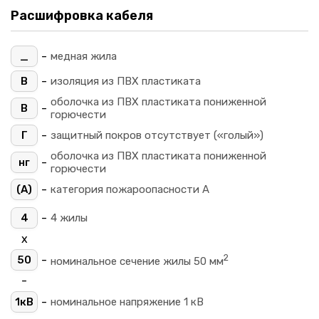
Расшифровка кабеля
-
_
медная жила
-
В
изоляция из ПВХ пластиката
оболочка из ПВХ пластиката пониженной
-
В
горючести
-
Г
защитный покров отсутствует («голый»)
оболочка из ПВХ пластиката пониженной
-
нг
горючести
-
(A)
категория пожароопасности A
-
4
4 жилы
х
2
-
50
номинальное сечение жилы 50 мм
-
-
1кВ
номинальное напряжение 1 кВ