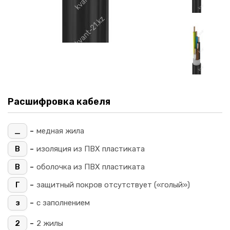
Расшифровка кабеля
-
_
медная жила
-
В
изоляция из ПВХ пластиката
-
В
оболочка из ПВХ пластиката
-
Г
защитный покров отсутствует («голый»)
-
з
с заполнением
-
2
2 жилы