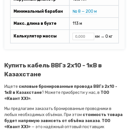
Минимальный барабан
№ 8 — 200 м
Макс. длина в бухте
113 м
Калькулятор массы
км →
0 кг
Купить кабель ВВГз 2х10 - 1кВ в
Казахстане
Ищете
силовые бронированные провода ВВГз 2х10 -
1кВ в Казахстане
? Можете приобрести у нас, в
ТОО
«Квант XXI»
.
Мы предлагаем заказать бронированные проводники в
любых необходимых объёмах. При этом
стоимость товара
будет напрямую зависеть от объёма заказа
.
ТОО
«Квант XXI»
— это надёжный оптовый поставщик