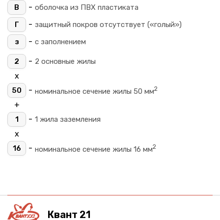
-
В
оболочка из ПВХ пластиката
-
Г
защитный покров отсутствует («голый»)
-
з
с заполнением
-
2
2 основные жилы
х
2
-
50
номинальное сечение жилы 50 мм
+
-
1
1 жила заземления
х
2
-
16
номинальное сечение жилы 16 мм
Квант 21