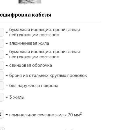
сшифровка кабеля
бумажная изоляция, пропитанная
-
Ц
нестекающим составом
-
алюминиевая жила
бумажная изоляция, пропитанная
-
_
нестекающим составом
-
свинцовая оболочка
-
П
броня из стальных круглых проволок
-
без наружного покрова
-
3 жилы
2
-
0
номинальное сечение жилы 70 мм