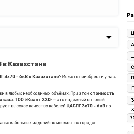
Ра
А
В в Казахстане
С
 3х70 - 6кВ в Казахстане
? Можете приобрести у нас,
Г
ки в любых необходимых объёмах. При этом
стоимость
заказа
.
ТОО «Квант XXI»
— это надёжный оптовый
3
ирует высокое качество кабелей
ЦАСПГ 3х70 - 6кВ
по
х
7
авке кабельных изделий во множество городов
-