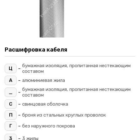
Расшифровка кабеля
бумажная изоляция, пропитанная нестекающим
-
Ц
составом
-
А
алюминиевая жила
бумажная изоляция, пропитанная нестекающим
-
_
составом
-
С
свинцовая оболочка
-
П
броня из стальных круглых проволок
-
Г
без наружного покрова
-
3
3 жилы